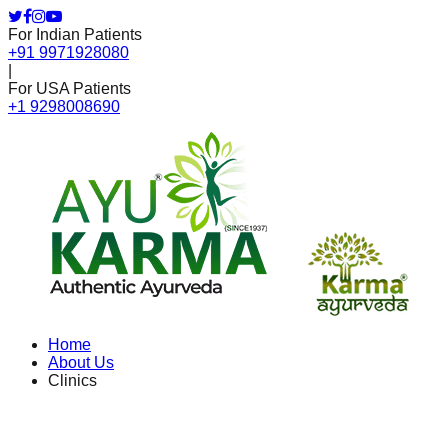
For Indian Patients
+91 9971928080
|
For USA Patients
+1 9298008690
Home
About Us
Clinics