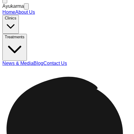
Ayukarma
Home
About Us
Clinics
Treatments
News & Media
Blog
Contact Us