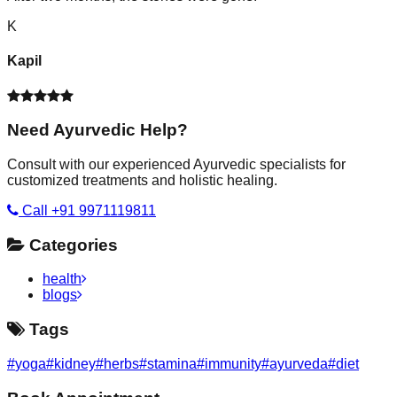
K
Kapil
Need Ayurvedic Help?
Consult with our experienced Ayurvedic specialists for
customized treatments and holistic healing.
Call +91 9971119811
Categories
health
blogs
Tags
#
yoga
#
kidney
#
herbs
#
stamina
#
immunity
#
ayurveda
#
diet