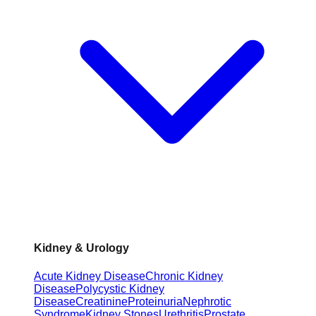
Kidney & Urology
Acute Kidney Disease
Chronic Kidney
Disease
Polycystic Kidney
Disease
Creatinine
Proteinuria
Nephrotic
Syndrome
Kidney Stones
Urethritis
Prostate