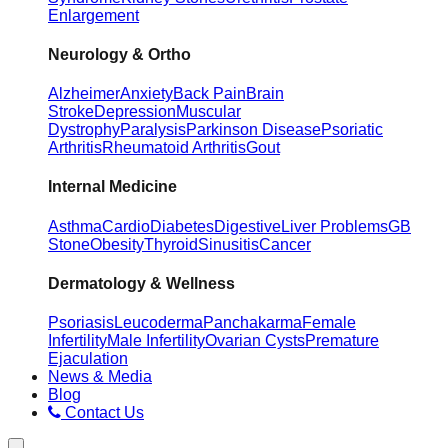
Enlargement
Neurology & Ortho
Alzheimer
Anxiety
Back Pain
Brain
Stroke
Depression
Muscular
Dystrophy
Paralysis
Parkinson Disease
Psoriatic
Arthritis
Rheumatoid Arthritis
Gout
Internal Medicine
Asthma
Cardio
Diabetes
Digestive
Liver Problems
GB
Stone
Obesity
Thyroid
Sinusitis
Cancer
Dermatology & Wellness
Psoriasis
Leucoderma
Panchakarma
Female
Infertility
Male Infertility
Ovarian Cysts
Premature
Ejaculation
News & Media
Blog
Contact Us