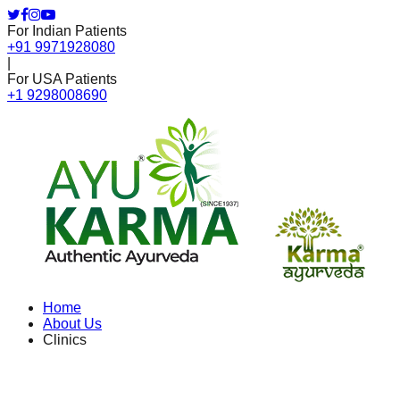
For Indian Patients
+91 9971928080
|
For USA Patients
+1 9298008690
Home
About Us
Clinics