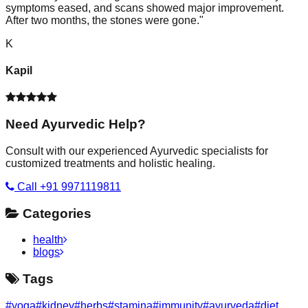
symptoms eased, and scans showed major improvement.
After two months, the stones were gone.
"
K
Kapil
Need Ayurvedic Help?
Consult with our experienced Ayurvedic specialists for
customized treatments and holistic healing.
Call +91 9971119811
Categories
health
blogs
Tags
#
yoga
#
kidney
#
herbs
#
stamina
#
immunity
#
ayurveda
#
diet