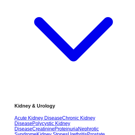
Kidney & Urology
Acute Kidney Disease
Chronic Kidney
Disease
Polycystic Kidney
Disease
Creatinine
Proteinuria
Nephrotic
Syndrome
Kidney Stones
Urethritis
Prostate