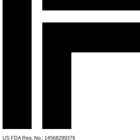
US FDA Reg. No.: 14568299376