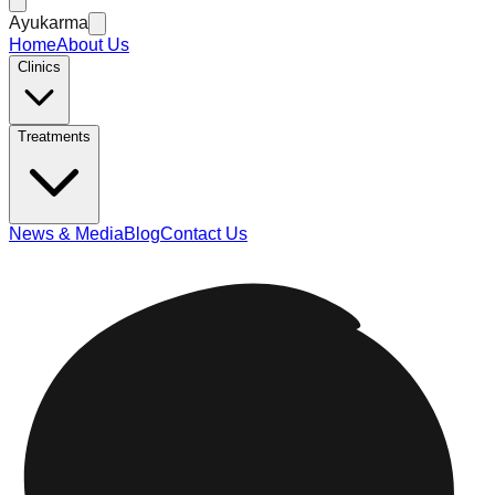
Ayukarma
Home
About Us
Clinics
Treatments
News & Media
Blog
Contact Us