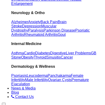
Enlargement
Neurology & Ortho
Alzheimer
Anxiety
Back Pain
Brain
Stroke
Depression
Muscular
Dystrophy
Paralysis
Parkinson Disease
Psoriatic
Arthritis
Rheumatoid Arthritis
Gout
Internal Medicine
Asthma
Cardio
Diabetes
Digestive
Liver Problems
GB
Stone
Obesity
Thyroid
Sinusitis
Cancer
Dermatology & Wellness
Psoriasis
Leucoderma
Panchakarma
Female
Infertility
Male Infertility
Ovarian Cysts
Premature
Ejaculation
News & Media
Blog
Contact Us