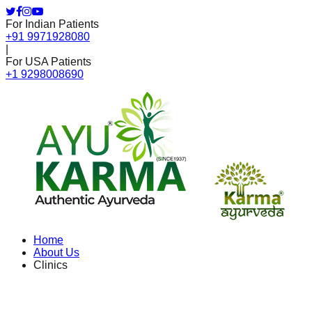
For Indian Patients
+91 9971928080
|
For USA Patients
+1 9298008690
Home
About Us
Clinics