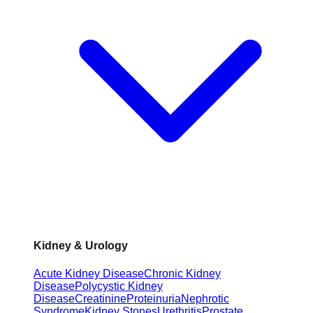
Kidney & Urology
Acute Kidney Disease
Chronic Kidney
Disease
Polycystic Kidney
Disease
Creatinine
Proteinuria
Nephrotic
Syndrome
Kidney Stones
Urethritis
Prostate