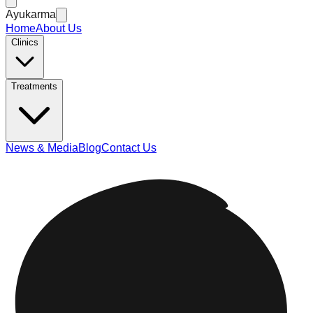
Ayukarma
Home
About Us
Clinics
Treatments
News & Media
Blog
Contact Us