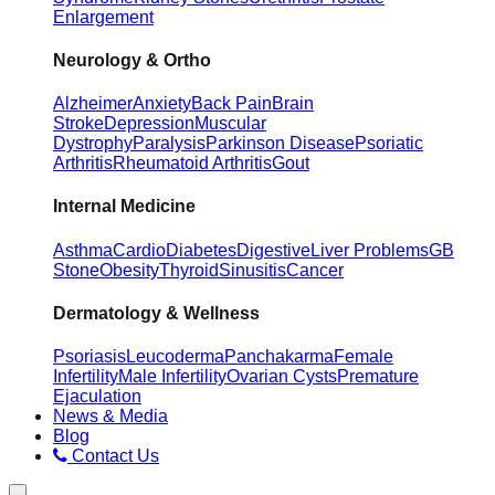
Enlargement
Neurology & Ortho
Alzheimer
Anxiety
Back Pain
Brain
Stroke
Depression
Muscular
Dystrophy
Paralysis
Parkinson Disease
Psoriatic
Arthritis
Rheumatoid Arthritis
Gout
Internal Medicine
Asthma
Cardio
Diabetes
Digestive
Liver Problems
GB
Stone
Obesity
Thyroid
Sinusitis
Cancer
Dermatology & Wellness
Psoriasis
Leucoderma
Panchakarma
Female
Infertility
Male Infertility
Ovarian Cysts
Premature
Ejaculation
News & Media
Blog
Contact Us