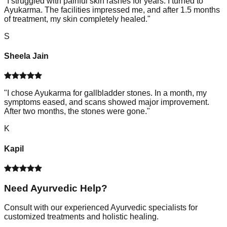
"
I struggled with painful skin rashes for years. I turned to
Ayukarma. The facilities impressed me, and after 1.5 months
of treatment, my skin completely healed.
"
S
Sheela Jain
"
I chose Ayukarma for gallbladder stones. In a month, my
symptoms eased, and scans showed major improvement.
After two months, the stones were gone.
"
K
Kapil
Need Ayurvedic Help?
Consult with our experienced Ayurvedic specialists for
customized treatments and holistic healing.