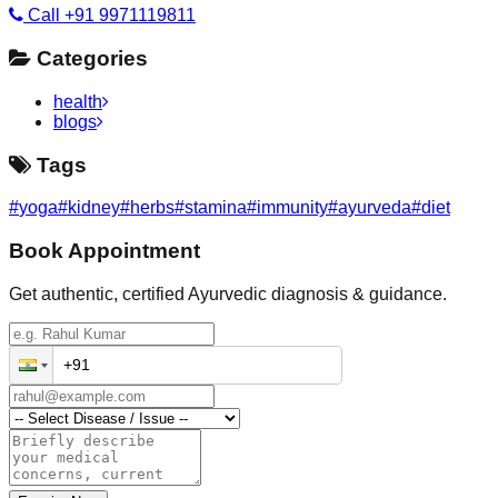
Call +91 9971119811
Categories
health
blogs
Tags
#
yoga
#
kidney
#
herbs
#
stamina
#
immunity
#
ayurveda
#
diet
Book Appointment
Get authentic, certified Ayurvedic diagnosis & guidance.