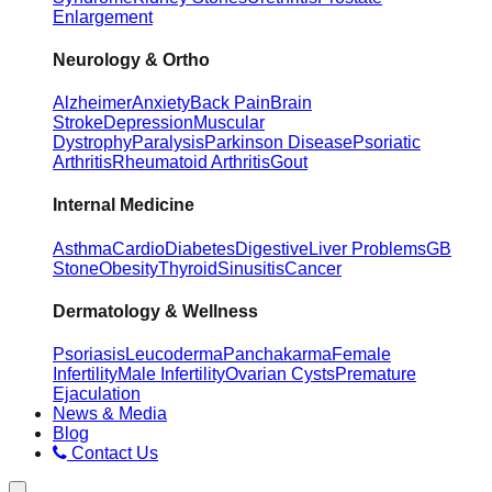
Enlargement
Neurology & Ortho
Alzheimer
Anxiety
Back Pain
Brain
Stroke
Depression
Muscular
Dystrophy
Paralysis
Parkinson Disease
Psoriatic
Arthritis
Rheumatoid Arthritis
Gout
Internal Medicine
Asthma
Cardio
Diabetes
Digestive
Liver Problems
GB
Stone
Obesity
Thyroid
Sinusitis
Cancer
Dermatology & Wellness
Psoriasis
Leucoderma
Panchakarma
Female
Infertility
Male Infertility
Ovarian Cysts
Premature
Ejaculation
News & Media
Blog
Contact Us