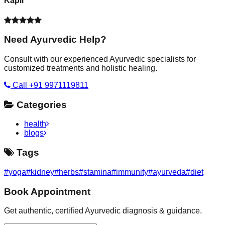
Kapil
Need Ayurvedic Help?
Consult with our experienced Ayurvedic specialists for
customized treatments and holistic healing.
Call +91 9971119811
Categories
health
blogs
Tags
#
yoga
#
kidney
#
herbs
#
stamina
#
immunity
#
ayurveda
#
diet
Book Appointment
Get authentic, certified Ayurvedic diagnosis & guidance.