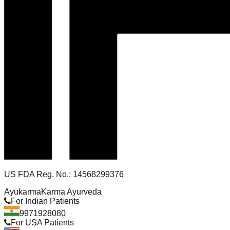
US FDA Reg. No.: 14568299376
Ayukarma
Karma Ayurveda
For Indian Patients
9971928080
For USA Patients